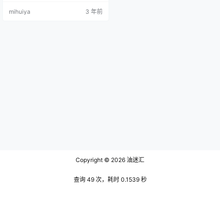
了就飙汗的鸳鸯锅，回味十足。喵
mihuiya
3 年前
子精致的脸蛋虽不及雪琪那样甜
美，但是作品中的她单单只是一瞥
一笑类似这样轻描淡写的神态却也
足以能拉动看官的心弦。 喵子穿上
连衣裙那销魂的模样好像丘比特射
出的一只箭稳稳当当的戳中了我的
心房。只见阳光正好，几缕黄色的
阳光好像蜜…
Copyright © 2026
油迷汇
查询 49 次，耗时 0.1539 秒