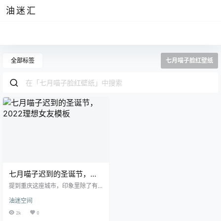
油迷汇
全部标签
七月喵子脸红壁纸
七月喵子迟到的圣诞节，
2022理想女友模板
提到重庆这座城市，印象里除了有
能让人汗流浃背的火锅外，还有这
油迷空间
位来自重庆的妹子七月喵子，虽然
身材倒是没有雨波那样火辣，但是
2k
0
在她的作品中的她就好像能让人闻