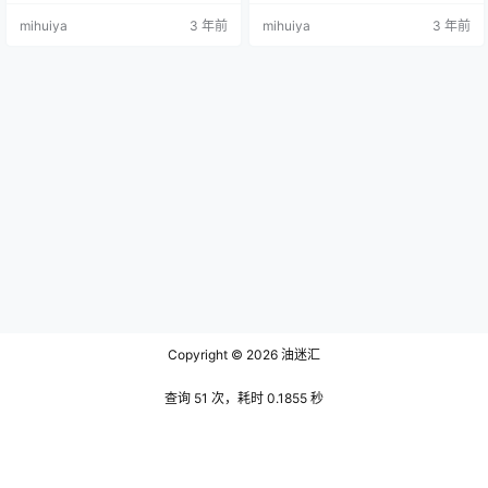
缕头发都经过精心制作，打造出完
玲珑，五官精致，眼眸如同明亮的
mihuiya
3 年前
mihuiya
3 年前
美优雅的造型。根部的黑色线条让
星星，仿佛在无尽的夜空中闪耀着
位给顶端的银色线条，形成一个引
光芒。她手中紧握着一只黑色兔子
人注目的渐变，吸引眼球。 她的头
玩偶，软绵绵的毛发透露出一股可
发闪闪发光，随着光线翩翩起舞。
爱的气息，让人不禁想要靠近，与
银色的线绳可以捕捉光线，与黑色
之亲近。她像是蝴蝶在花丛中翩翩
的线绳形成惊人的对比。当头发在
起舞，飞过的每一处都弥漫着清
微风中移动时，看起来充满活力。
香，那是一种清新淡雅的气息，如
她的银黑…
同春天里的细…
Copyright © 2026
油迷汇
查询 51 次，耗时 0.1855 秒