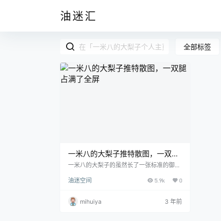
油迷汇
全部标签
一米八的大梨子推特散图，一双腿
占满了全屏
一米八的大梨子的虽然长了一张标准的御姐
脸，和小仓千代萌萌哒的脸蛋可谓是截然不
油迷空间
5.9k
0
同。但是她也能很好的找到自己的优势从而
最大化的发挥它的作用。 例如穿着一条亮闪
闪的晚礼服的她，不仅让她的身材一览无
mihuiya
3 年前
遗，衣服上的银色碎片在灯光下宛如将星辰
披在了身上。宽松的布料没有完全覆盖住她
雪白的胸脯，让她胸脯上方的肌肤暴露在空