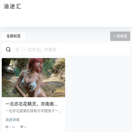
油迷汇
全部标签
一北亦北
一北亦北花精灵，亦南南南
图集欣赏
一北亦北甜美的容颜与芋圆侑子一
样都能使人人为之痴迷，但一北亦
油迷领域
北身上的气质像是小众的香水般，
只是在第一次闻入后便在脑海中留
1.9k
0
下了难以磨灭的印象，在别的女子