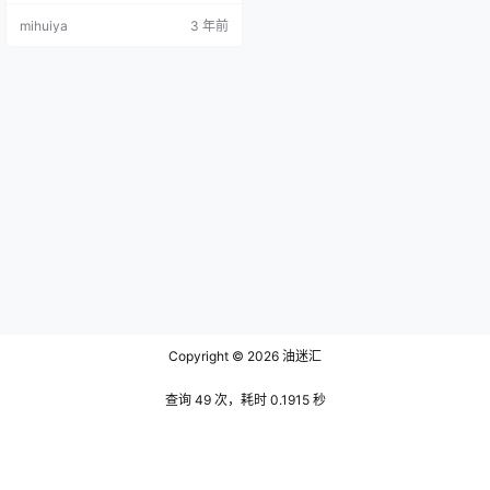
身上也找寻不见这样的气味，不仅
mihuiya
3 年前
让她在美女如云的圈子中脱颖而出
似乎也已经成为了她的专利。而在
她的作品中却反而与她身上清纯的
气质截然不同，她作品中的穿衣风
格大多偏向于大胆的服饰，恰好她
一副丰腴傲人的身材能够很好的适
配这些服饰，上身的效果也可谓是
十分惊艳了…
Copyright © 2026
油迷汇
查询 49 次，耗时 0.1915 秒